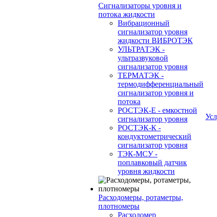
Сигнализаторы уровня и
потока жидкости
Вибрационный
сигнализатор уровня
жидкости ВИБРОТЭК
УЛЬТРАТЭК -
ультразвуковой
сигнализатор уровня
ТЕРМАТЭК -
термодифференциальный
сигнализатор уровня и
потока
РОСТЭК-Е - емкостной
Усл
сигнализатор уровня
РОСТЭК-К -
кондуктометрический
сигнализатор уровня
ТЭК-МСУ -
поплавковый датчик
уровня жидкости
Расходомеры, ротаметры,
плотномеры
Расходомер