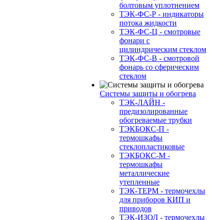
болтовым уплотнением
ТЭК-ФС-Р - индикаторы
потока жидкости
ТЭК-ФС-Ц - смотровые
фонари с
цилиндрическим стеклом
ТЭК-ФС-В - смотровой
фонарь со сферическим
стеклом
Системы защиты и обогрева
ТЭК-ЛАЙН -
предизолированные
обогреваемые трубки
ТЭКБОКС-П -
термошкафы
стеклопластиковые
ТЭКБОКС-М -
термошкафы
металлические
утепленные
ТЭК-ТЕРМ - термочехлы
для приборов КИП и
приводов
ТЭК-ИЗОЛ - термочехлы