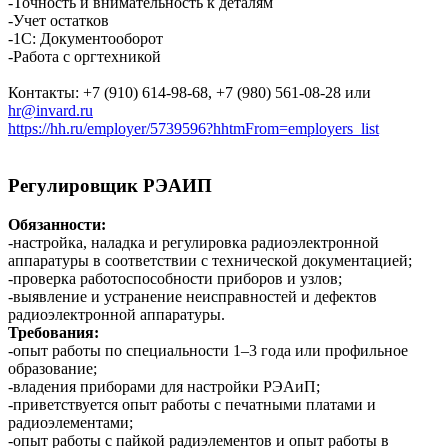
-Точность и внимательность к деталям
-Учет остатков
-1С: Документооборот
-Работа с оргтехникой
Контакты: +7 (910) 614-98-68, +7 (980) 561-08-28 или
hr@invard.ru
https://hh.ru/employer/5739596?hhtmFrom=employers_list
Регулировщик РЭАИП
Обязанности:
-настройка, наладка и регулировка радиоэлектронной
аппаратуры в соответствии с технической документацией;
-проверка работоспособности приборов и узлов;
-выявление и устранение неисправностей и дефектов
радиоэлектронной аппаратуры.
Требования:
-опыт работы по специальности 1–3 года или профильное
образование;
-владения приборами для настройки РЭАиП;
-приветствуется опыт работы с печатными платами и
радиоэлементами;
-опыт работы с пайкой радиэлементов и опыт работы в