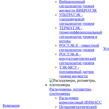
Вибрационный
сигнализатор уровня
жидкости ВИБРОТЭК
УЛЬТРАТЭК -
ультразвуковой
сигнализатор уровня
ТЕРМАТЭК -
термодифференциальный
сигнализатор уровня и
потока
РОСТЭК-Е - емкостной
Усл
сигнализатор уровня
РОСТЭК-К -
кондуктометрический
сигнализатор уровня
ТЭК-МСУ -
поплавковый датчик
уровня жидкости
Расходомеры, ротаметры,
плотномеры
Расходомер
кориолисовый ИНМАСС
Компания
Цельнометаллический