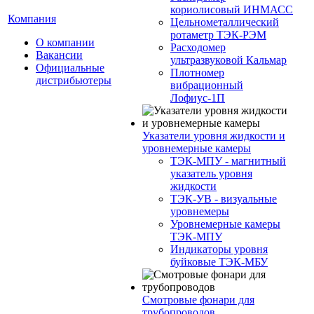
кориолисовый ИНМАСС
Компания
Цельнометаллический
ротаметр ТЭК-РЭМ
О компании
Расходомер
Вакансии
ультразвуковой Кальмар
Официальные
Плотномер
дистрибьютеры
вибрационный
Лофиус-1П
Указатели уровня жидкости и
уровнемерные камеры
ТЭК-МПУ - магнитный
указатель уровня
жидкости
ТЭК-УВ - визуальные
уровнемеры
Уровнемерные камеры
ТЭК-МПУ
Индикаторы уровня
буйковые ТЭК-МБУ
Смотровые фонари для
трубопроводов