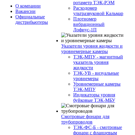
ротаметр ТЭК-РЭМ
О компании
Расходомер
Вакансии
ультразвуковой Кальмар
Официальные
Плотномер
дистрибьютеры
вибрационный
Лофиус-1П
Указатели уровня жидкости и
уровнемерные камеры
ТЭК-МПУ - магнитный
указатель уровня
жидкости
ТЭК-УВ - визуальные
уровнемеры
Уровнемерные камеры
ТЭК-МПУ
Индикаторы уровня
буйковые ТЭК-МБУ
Смотровые фонари для
трубопроводов
ТЭК-ФС-Б - смотровые
фонари с фланцевым