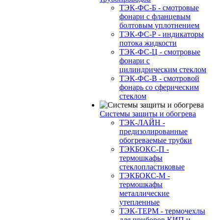
ТЭК-ФС-Б - смотровые
фонари с фланцевым
болтовым уплотнением
ТЭК-ФС-Р - индикаторы
потока жидкости
ТЭК-ФС-Ц - смотровые
фонари с
цилиндрическим стеклом
ТЭК-ФС-В - смотровой
фонарь со сферическим
стеклом
Системы защиты и обогрева
ТЭК-ЛАЙН -
предизолированные
обогреваемые трубки
ТЭКБОКС-П -
термошкафы
стеклопластиковые
ТЭКБОКС-М -
термошкафы
металлические
утепленные
ТЭК-ТЕРМ - термочехлы
для приборов КИП и