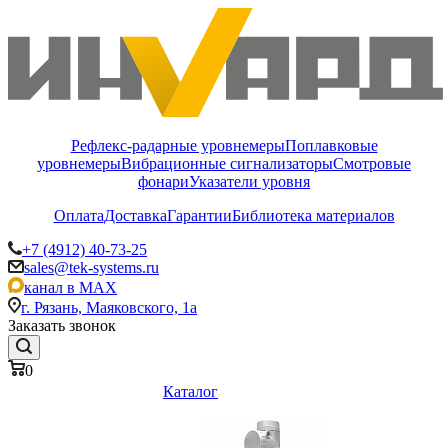
Рефлекс-радарные уровнемеры
Поплавковые
уровнемеры
Вибрационные сигнализаторы
Смотровые
фонари
Указатели уровня
Оплата
Доставка
Гарантии
Библиотека материалов
+7 (4912) 40-73-25
sales@tek-systems.ru
канал в MAX
г. Рязань, Маяковского, 1а
Заказать звонок
0
Каталог