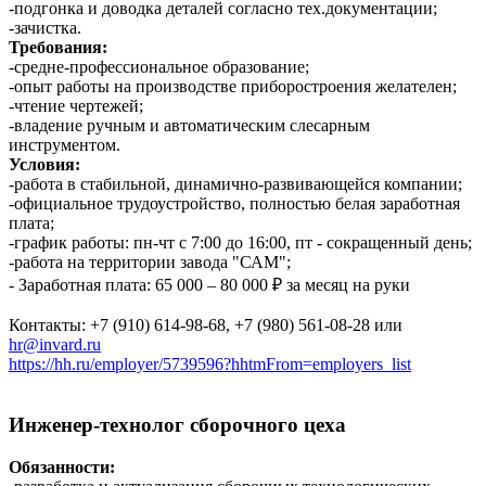
-подгонка и доводка деталей согласно тех.документации;
-зачистка.
Требования:
-средне-профессиональное образование;
-опыт работы на производстве приборостроения желателен;
-чтение чертежей;
-владение ручным и автоматическим слесарным
инструментом.
Условия:
-работа в стабильной, динамично-развивающейся компании;
-официальное трудоустройство, полностью белая заработная
плата;
-график работы: пн-чт с 7:00 до 16:00, пт - сокращенный день;
-работа на территории завода "САМ";
- Заработная плата: 65 000 – 80 000 ₽ за месяц на руки
Контакты: +7 (910) 614-98-68, +7 (980) 561-08-28 или
hr@invard.ru
https://hh.ru/employer/5739596?hhtmFrom=employers_list
Инженер-технолог сборочного цеха
Обязанности: