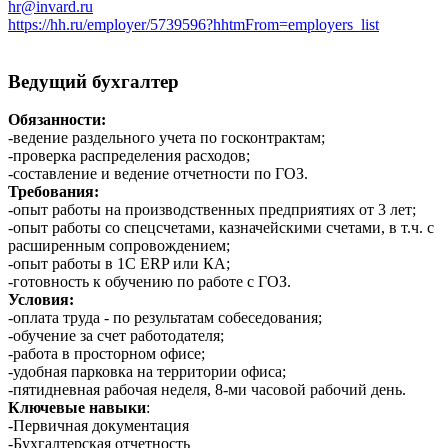
hr@invard.ru
https://hh.ru/employer/5739596?hhtmFrom=employers_list
Ведущий бухгалтер
Обязанности:
-ведение раздельного учета по госконтрактам;
-проверка распределения расходов;
-составление и ведение отчетности по ГОЗ.
Требования:
-опыт работы на производственных предприятиях от 3 лет;
-опыт работы со спецсчетами, казначейскими счетами, в т.ч. с
расширенным сопровождением;
-опыт работы в 1С ERP или КА;
-готовность к обучению по работе с ГОЗ.
Условия:
-оплата труда - по результатам собеседования;
-обучение за счет работодателя;
-работа в просторном офисе;
-удобная парковка на территории офиса;
-пятидневная рабочая неделя, 8-ми часовой рабочий день.
Ключевые навыки
:
-Первичная документация
-Бухгалтерская отчетность