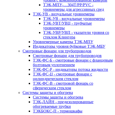
уровня с комбинированной камерой
ТЭК-МПУ-…304Т/PP/PVC -
уровнемеры для агрессивных сред
ТЭК-УВ - визуальные уровнемеры
ТЭК-УВ - визуальные уровнемеры
ТЭК-УВТ/УВЦ - трубчатые
уровнемеры
ТЭК-УВР/УВП - указатели уровня со
стеклом Клингера
Уровнемерные камеры ТЭК-МПУ
Индикаторы уровня буйковые ТЭК-МБУ
Смотровые фонари для трубопроводов
Смотровые фонари для трубопроводов
ТЭК-ФС-Б - смотровые фонари с фланцевым
болтовым уплотнением
ТЭК-ФС-Р - индикаторы потока жидкости
ТЭК-ФС-Ц - смотровые фонари с
цилиндрическим стеклом
ТЭК-ФС-В - смотровой фонарь со
сферическим стеклом
Системы защиты и обогрева
Системы защиты и обогрева
ТЭК-ЛАЙН - предизолированные
обогреваемые трубки
ТЭКБОКС-П - термошкафы