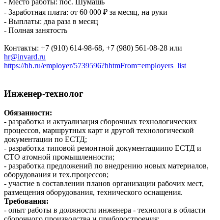
- Место работы: пос. Шумашь
- Заработная плата: от 60 000 ₽ за месяц, на руки
- Выплаты: два раза в месяц
- Полная занятость
Контакты: +7 (910) 614-98-68, +7 (980) 561-08-28 или
hr@invard.ru
https://hh.ru/employer/5739596?hhtmFrom=employers_list
Инженер-технолог
Обязанности:
- разработка и актуализация сборочных технологических
процессов, маршрутных карт и другой технологической
документации по ЕСТД;
- разработка типовой ремонтной документациипо ЕСТД и
СТО атомной промышленности;
- разработка предложений по внедрению новых материалов,
оборудования и тех.процессов;
- участие в составлении планов организации рабочих мест,
размещения оборудования, технического оснащения.
Требования:
- опыт работы в должности инженера - технолога в области
сборочного производства и приборостроения;