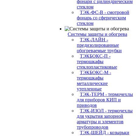
фонари с цилиндрическим
стеклом
ТЭК-ФС-В - смотровой
фонарь со сферическим
стеклом
Системы защиты и обогрева
ТЭК-ЛАЙН -
предизолированные
обогреваемые трубки
ТЭКБОКС-П -
термошкафы
стеклопластиковые
ТЭКБОКС-М -
термошкафы
металлические
утепленные
ТЭК-ТЕРМ - термочехлы
для приборов КИП и
приводов
ТЭК-ИЗОЛ - термочехлы
для укрытия запорной
арматуры и элементов
трубопроводов
ТЭК-ШЕЙД - козырьки