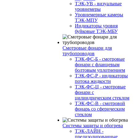
ТЭК-УВ - визуальные
уровнемеры
Уровнемерные камеры
ТЭК-МПУ
Индикаторы уровня
буйковые ТЭК-МБУ
Смотровые фонари для
трубопроводов
ТЭК-ФС-Б - смотровые
фонари с фланцевым
болтовым уплотнением
ТЭК-ФС-Р - индикаторы
потока жидкости
ТЭК-ФС-Ц - смотровые
фонари с
цилиндрическим стеклом
ТЭК-ФС-В - смотровой
фонарь со сферическим
стеклом
Системы защиты и обогрева
ТЭК-ЛАЙН -
предизолированные