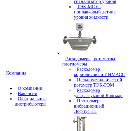
сигнализатор уровня
ТЭК-МСУ -
поплавковый датчик
уровня жидкости
Расходомеры, ротаметры,
плотномеры
Расходомер
Компания
кориолисовый ИНМАСС
Цельнометаллический
ротаметр ТЭК-РЭМ
О компании
Расходомер
Вакансии
ультразвуковой Кальмар
Официальные
Плотномер
дистрибьютеры
вибрационный
Лофиус-1П