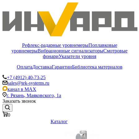
Рефлекс-радарные уровнемеры
Поплавковые
уровнемеры
Вибрационные сигнализаторы
Смотровые
фонари
Указатели уровня
Оплата
Доставка
Гарантии
Библиотека материалов
+7 (4912) 40-73-25
sales@tek-systems.ru
канал в MAX
г. Рязань, Маяковского, 1а
Заказать звонок
0
Каталог