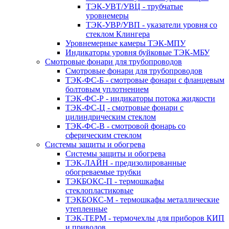
ТЭК-УВТ/УВЦ - трубчатые
уровнемеры
ТЭК-УВР/УВП - указатели уровня со
стеклом Клингера
Уровнемерные камеры ТЭК-МПУ
Индикаторы уровня буйковые ТЭК-МБУ
Смотровые фонари для трубопроводов
Смотровые фонари для трубопроводов
ТЭК-ФС-Б - смотровые фонари с фланцевым
болтовым уплотнением
ТЭК-ФС-Р - индикаторы потока жидкости
ТЭК-ФС-Ц - смотровые фонари с
цилиндрическим стеклом
ТЭК-ФС-В - смотровой фонарь со
сферическим стеклом
Системы защиты и обогрева
Системы защиты и обогрева
ТЭК-ЛАЙН - предизолированные
обогреваемые трубки
ТЭКБОКС-П - термошкафы
стеклопластиковые
ТЭКБОКС-М - термошкафы металлические
утепленные
ТЭК-ТЕРМ - термочехлы для приборов КИП
и приводов