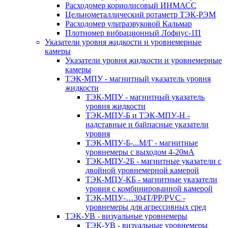
Расходомер кориолисовый ИНМАСС
Цельнометаллический ротаметр ТЭК-РЭМ
Расходомер ультразвуковой Кальмар
Плотномер вибрационный Лофиус-1П
Указатели уровня жидкости и уровнемерные
камеры
Указатели уровня жидкости и уровнемерные
камеры
ТЭК-МПУ - магнитный указатель уровня
жидкости
ТЭК-МПУ - магнитный указатель
уровня жидкости
ТЭК-МПУ-Б и ТЭК-МПУ-Н -
надставные и байпасные указатели
уровня
ТЭК-МПУ-Б-...М/Г - магнитные
уровнемеры с выходом 4-20мА
ТЭК-МПУ-2Б - магнитные указатели с
двойной уровнемерной камерой
ТЭК-МПУ-КБ - магнитные указатели
уровня с комбинированной камерой
ТЭК-МПУ-…304Т/PP/PVC -
уровнемеры для агрессивных сред
ТЭК-УВ - визуальные уровнемеры
ТЭК-УВ - визуальные уровнемеры