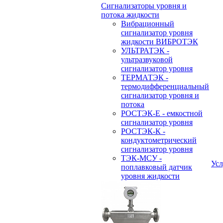
Сигнализаторы уровня и
потока жидкости
Вибрационный
сигнализатор уровня
жидкости ВИБРОТЭК
УЛЬТРАТЭК -
ультразвуковой
сигнализатор уровня
ТЕРМАТЭК -
термодифференциальный
сигнализатор уровня и
потока
РОСТЭК-Е - емкостной
сигнализатор уровня
РОСТЭК-К -
кондуктометрический
сигнализатор уровня
ТЭК-МСУ -
Усл
поплавковый датчик
уровня жидкости