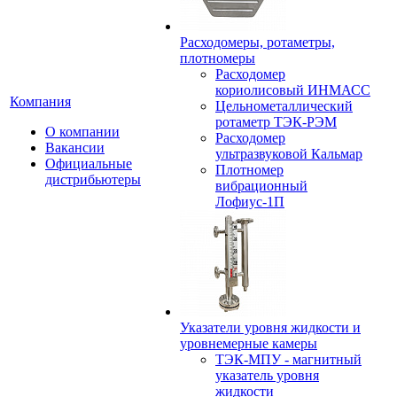
Расходомеры, ротаметры,
плотномеры
Расходомер
кориолисовый ИНМАСС
Компания
Цельнометаллический
ротаметр ТЭК-РЭМ
О компании
Расходомер
Вакансии
ультразвуковой Кальмар
Официальные
Плотномер
дистрибьютеры
вибрационный
Лофиус-1П
Указатели уровня жидкости и
уровнемерные камеры
ТЭК-МПУ - магнитный
указатель уровня
жидкости