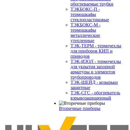
обогреваемые трубки
ТЭКБОКС-П -
термошкафы
стеклопластиковые
ТЭКБОКС-М -
термошкафы
металлические
утепленные
ТЭК-ТЕРМ - термочехлы
для приборов КИП и
приводов
ТЭК-ИЗОЛ - термочехлы
для укрытия запорной
арматуры и элементов
трубопроводов
ТЭК-ШЕЙД - козырьки
защитные
ТЭК-СГС - обогреватель
взрывозащищенный
Вторичные приборы