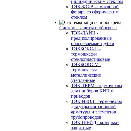
цилиндрическим стеклом
ТЭК-ФС-В - смотровой
фонарь со сферическим
стеклом
Системы защиты и обогрева
ТЭК-ЛАЙН -
предизолированные
обогреваемые трубки
ТЭКБОКС-П -
термошкафы
стеклопластиковые
ТЭКБОКС-М -
термошкафы
металлические
утепленные
ТЭК-ТЕРМ - термочехлы
для приборов КИП и
приводов
ТЭК-ИЗОЛ - термочехлы
для укрытия запорной
арматуры и элементов
трубопроводов
ТЭК-ШЕЙД - козырьки
защитные