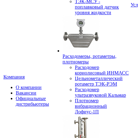
ТЭК-МСУ -
Усл
поплавковый датчик
уровня жидкости
Расходомеры, ротаметры,
плотномеры
Расходомер
кориолисовый ИНМАСС
Компания
Цельнометаллический
ротаметр ТЭК-РЭМ
О компании
Расходомер
Вакансии
ультразвуковой Кальмар
Официальные
Плотномер
дистрибьютеры
вибрационный
Лофиус-1П