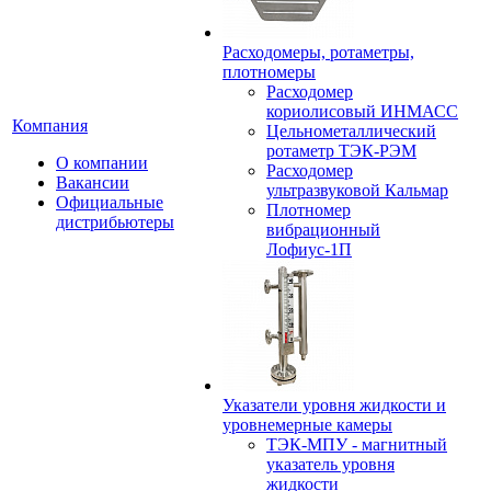
Расходомеры, ротаметры,
плотномеры
Расходомер
кориолисовый ИНМАСС
Компания
Цельнометаллический
ротаметр ТЭК-РЭМ
О компании
Расходомер
Вакансии
ультразвуковой Кальмар
Официальные
Плотномер
дистрибьютеры
вибрационный
Лофиус-1П
Указатели уровня жидкости и
уровнемерные камеры
ТЭК-МПУ - магнитный
указатель уровня
жидкости