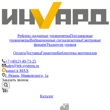
Рефлекс-радарные уровнемеры
Поплавковые
уровнемеры
Вибрационные сигнализаторы
Смотровые
фонари
Указатели уровня
Оплата
Доставка
Гарантии
Библиотека материалов
+7 (4912) 40-73-25
sales@tek-systems.ru
канал в MAX
г. Рязань, Маяковского, 1а
Заказать звонок
0
Каталог