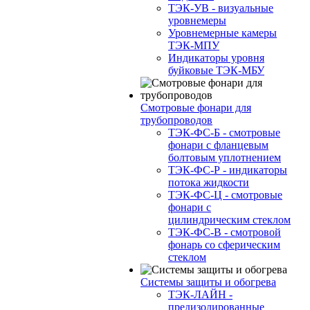
ТЭК-УВ - визуальные
уровнемеры
Уровнемерные камеры
ТЭК-МПУ
Индикаторы уровня
буйковые ТЭК-МБУ
Смотровые фонари для
трубопроводов
ТЭК-ФС-Б - смотровые
фонари с фланцевым
болтовым уплотнением
ТЭК-ФС-Р - индикаторы
потока жидкости
ТЭК-ФС-Ц - смотровые
фонари с
цилиндрическим стеклом
ТЭК-ФС-В - смотровой
фонарь со сферическим
стеклом
Системы защиты и обогрева
ТЭК-ЛАЙН -
предизолированные