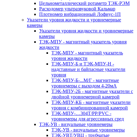
Цельнометаллический ротаметр ТЭК-РЭМ
Расходомер ультразвуковой Кальмар
Плотномер вибрационный Лофиус-1П
Указатели уровня жидкости и уровнемерные
камеры
Указатели уровня жидкости и уровнемерные
камеры
ТЭК-МПУ - магнитный указатель уровня
жидкости
ТЭК-МПУ - магнитный указатель
уровня жидкости
ТЭК-МПУ-Б и ТЭК-МПУ-Н -
надставные и байпасные указатели
уровня
ТЭК-МПУ-Б-...М/Г - магнитные
уровнемеры с выходом 4-20мА
ТЭК-МПУ-2Б - магнитные указатели с
двойной уровнемерной камерой
ТЭК-МПУ-КБ - магнитные указатели
уровня с комбинированной камерой
ТЭК-МПУ-…304Т/PP/PVC -
уровнемеры для агрессивных сред
ТЭК-УВ - визуальные уровнемеры
ТЭК-УВ - визуальные уровнемеры
ТЭК-УВТ/УВЦ - трубчатые