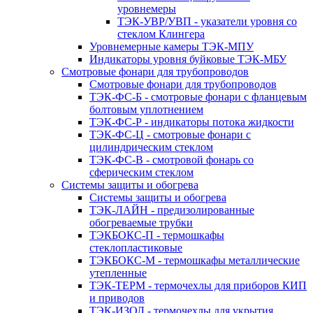
уровнемеры
ТЭК-УВР/УВП - указатели уровня со
стеклом Клингера
Уровнемерные камеры ТЭК-МПУ
Индикаторы уровня буйковые ТЭК-МБУ
Смотровые фонари для трубопроводов
Смотровые фонари для трубопроводов
ТЭК-ФС-Б - смотровые фонари с фланцевым
болтовым уплотнением
ТЭК-ФС-Р - индикаторы потока жидкости
ТЭК-ФС-Ц - смотровые фонари с
цилиндрическим стеклом
ТЭК-ФС-В - смотровой фонарь со
сферическим стеклом
Системы защиты и обогрева
Системы защиты и обогрева
ТЭК-ЛАЙН - предизолированные
обогреваемые трубки
ТЭКБОКС-П - термошкафы
стеклопластиковые
ТЭКБОКС-М - термошкафы металлические
утепленные
ТЭК-ТЕРМ - термочехлы для приборов КИП
и приводов
ТЭК-ИЗОЛ - термочехлы для укрытия