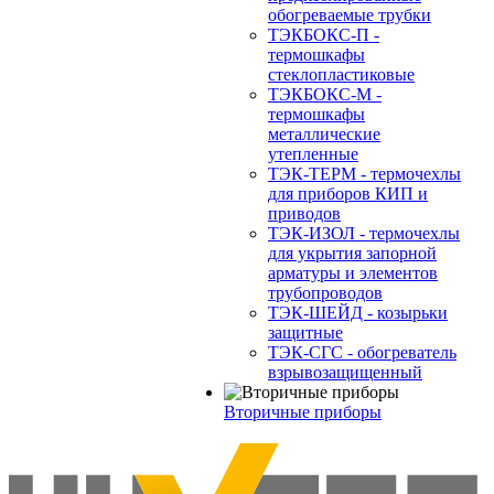
обогреваемые трубки
ТЭКБОКС-П -
термошкафы
стеклопластиковые
ТЭКБОКС-М -
термошкафы
металлические
утепленные
ТЭК-ТЕРМ - термочехлы
для приборов КИП и
приводов
ТЭК-ИЗОЛ - термочехлы
для укрытия запорной
арматуры и элементов
трубопроводов
ТЭК-ШЕЙД - козырьки
защитные
ТЭК-СГС - обогреватель
взрывозащищенный
Вторичные приборы