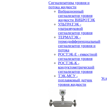
Сигнализаторы уровня и
потока жидкости
Вибрационный
сигнализатор уровня
жидкости ВИБРОТЭК
УЛЬТРАТЭК -
ультразвуковой
сигнализатор уровня
ТЕРМАТЭК -
термодифференциальный
сигнализатор уровня и
потока
РОСТЭК-Е - емкостной
сигнализатор уровня
РОСТЭК-К -
кондуктометрический
сигнализатор уровня
ТЭК-МСУ -
Усл
поплавковый датчик
уровня жидкости