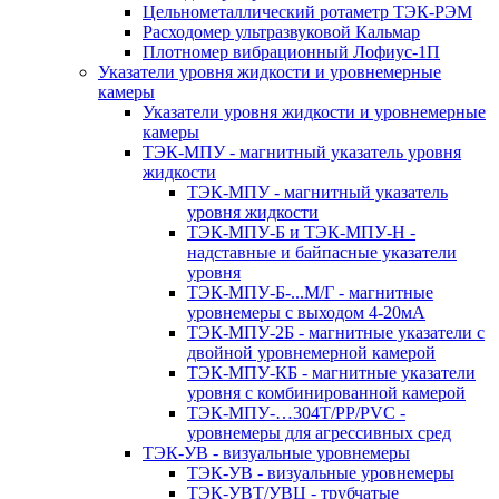
Цельнометаллический ротаметр ТЭК-РЭМ
Расходомер ультразвуковой Кальмар
Плотномер вибрационный Лофиус-1П
Указатели уровня жидкости и уровнемерные
камеры
Указатели уровня жидкости и уровнемерные
камеры
ТЭК-МПУ - магнитный указатель уровня
жидкости
ТЭК-МПУ - магнитный указатель
уровня жидкости
ТЭК-МПУ-Б и ТЭК-МПУ-Н -
надставные и байпасные указатели
уровня
ТЭК-МПУ-Б-...М/Г - магнитные
уровнемеры с выходом 4-20мА
ТЭК-МПУ-2Б - магнитные указатели с
двойной уровнемерной камерой
ТЭК-МПУ-КБ - магнитные указатели
уровня с комбинированной камерой
ТЭК-МПУ-…304Т/PP/PVC -
уровнемеры для агрессивных сред
ТЭК-УВ - визуальные уровнемеры
ТЭК-УВ - визуальные уровнемеры
ТЭК-УВТ/УВЦ - трубчатые