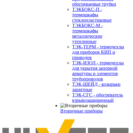
обогреваемые трубки
ТЭКБОКС-П -
термошкафы
стеклопластиковые
ТЭКБОКС-М -
термошкафы
металлические
утепленные
ТЭК-ТЕРМ - термочехлы
для приборов КИП и
приводов
ТЭК-ИЗОЛ - термочехлы
для укрытия запорной
арматуры и элементов
трубопроводов
ТЭК-ШЕЙД - козырьки
защитные
ТЭК-СГС - обогреватель
взрывозащищенный
Вторичные приборы