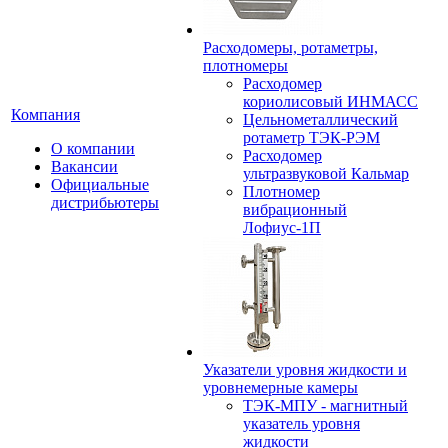
Расходомеры, ротаметры,
плотномеры
Расходомер
кориолисовый ИНМАСС
Компания
Цельнометаллический
ротаметр ТЭК-РЭМ
О компании
Расходомер
Вакансии
ультразвуковой Кальмар
Официальные
Плотномер
дистрибьютеры
вибрационный
Лофиус-1П
Указатели уровня жидкости и
уровнемерные камеры
ТЭК-МПУ - магнитный
указатель уровня
жидкости