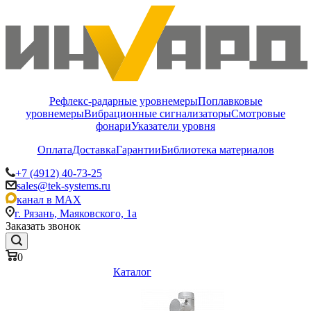
Рефлекс-радарные уровнемеры
Поплавковые
уровнемеры
Вибрационные сигнализаторы
Смотровые
фонари
Указатели уровня
Оплата
Доставка
Гарантии
Библиотека материалов
+7 (4912) 40-73-25
sales@tek-systems.ru
канал в MAX
г. Рязань, Маяковского, 1а
Заказать звонок
0
Каталог