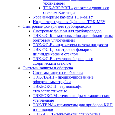
уровнемеры
ТЭК-УВР/УВП - указатели уровня со
стеклом Клингера
Уровнемерные камеры ТЭК-МПУ
Индикаторы уровня буйковые ТЭК-МБУ
Смотровые фонари для трубопроводов
Смотровые фонари для трубопроводов
ТЭК-ФС-Б - смотровые фонари с фланцевым
болтовым уплотнением
ТЭК-ФС-Р - индикаторы потока жидкости
ТЭК-ФС-Ц - смотровые фонари с
цилиндрическим стеклом
ТЭК-ФС-В - смотровой фонарь со
сферическим стеклом
Системы защиты и обогрева
Системы защиты и обогрева
ТЭК-ЛАЙН - предизолированные
обогреваемые трубки
ТЭКБОКС-П - термошкафы
стеклопластиковые
ТЭКБОКС-М - термошкафы металлические
утепленные
ТЭК-ТЕРМ - термочехлы для приборов КИП
и приводов
ТЭК-ИЗОЛ - термочехлы для укрытия