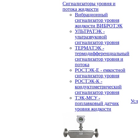
Сигнализаторы уровня и
потока жидкости
Вибрационный
сигнализатор уровня
жидкости ВИБРОТЭК
УЛЬТРАТЭК -
ультразвуковой
сигнализатор уровня
ТЕРМАТЭК -
термодифференциальный
сигнализатор уровня и
потока
РОСТЭК-Е - емкостной
сигнализатор уровня
РОСТЭК-К -
кондуктометрический
сигнализатор уровня
ТЭК-МСУ -
Усл
поплавковый датчик
уровня жидкости