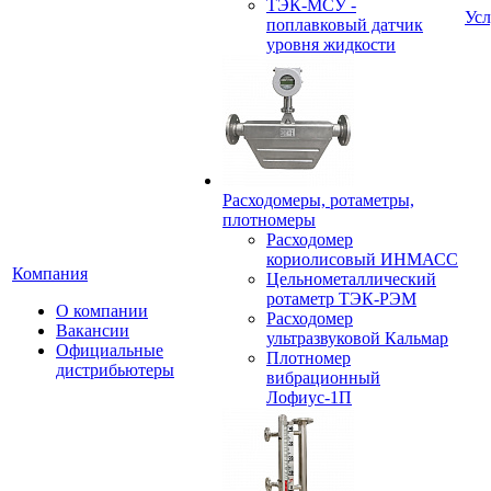
ТЭК-МСУ -
Усл
поплавковый датчик
уровня жидкости
Расходомеры, ротаметры,
плотномеры
Расходомер
кориолисовый ИНМАСС
Компания
Цельнометаллический
ротаметр ТЭК-РЭМ
О компании
Расходомер
Вакансии
ультразвуковой Кальмар
Официальные
Плотномер
дистрибьютеры
вибрационный
Лофиус-1П