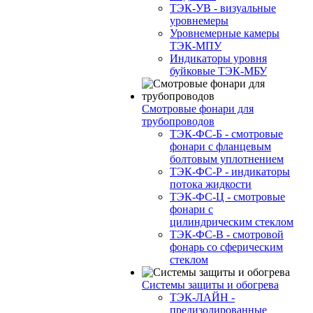
ТЭК-УВ - визуальные
уровнемеры
Уровнемерные камеры
ТЭК-МПУ
Индикаторы уровня
буйковые ТЭК-МБУ
Смотровые фонари для
трубопроводов
ТЭК-ФС-Б - смотровые
фонари с фланцевым
болтовым уплотнением
ТЭК-ФС-Р - индикаторы
потока жидкости
ТЭК-ФС-Ц - смотровые
фонари с
цилиндрическим стеклом
ТЭК-ФС-В - смотровой
фонарь со сферическим
стеклом
Системы защиты и обогрева
ТЭК-ЛАЙН -
предизолированные