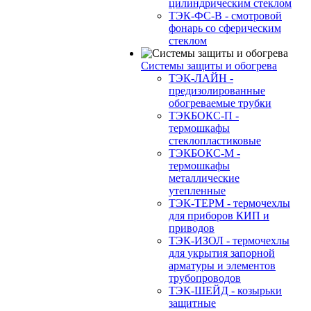
цилиндрическим стеклом
ТЭК-ФС-В - смотровой
фонарь со сферическим
стеклом
Системы защиты и обогрева
ТЭК-ЛАЙН -
предизолированные
обогреваемые трубки
ТЭКБОКС-П -
термошкафы
стеклопластиковые
ТЭКБОКС-М -
термошкафы
металлические
утепленные
ТЭК-ТЕРМ - термочехлы
для приборов КИП и
приводов
ТЭК-ИЗОЛ - термочехлы
для укрытия запорной
арматуры и элементов
трубопроводов
ТЭК-ШЕЙД - козырьки
защитные