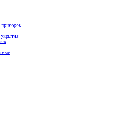
 приборов
 укрытия
тов
тные