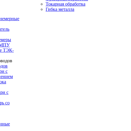
Токарная обработка
Гибка металла
внемерные
тель
емеры
-МПУ
е ТЭК-
одов
ри с
нением
ока
ри с
рь со
анные