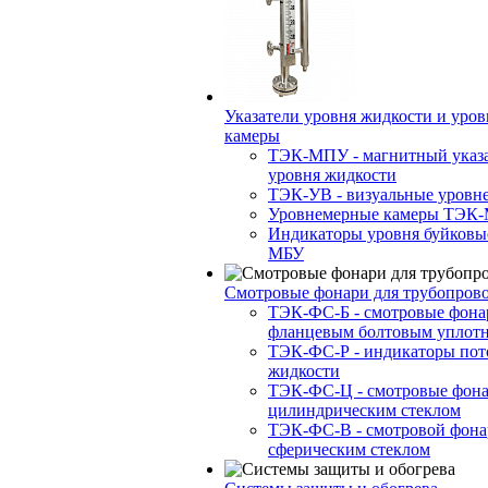
Указатели уровня жидкости и уро
камеры
ТЭК-МПУ - магнитный указа
уровня жидкости
ТЭК-УВ - визуальные уровн
Уровнемерные камеры ТЭК
Индикаторы уровня буйковы
МБУ
Смотровые фонари для трубопров
ТЭК-ФС-Б - смотровые фона
фланцевым болтовым уплот
ТЭК-ФС-Р - индикаторы пот
жидкости
ТЭК-ФС-Ц - смотровые фона
цилиндрическим стеклом
ТЭК-ФС-В - смотровой фона
сферическим стеклом