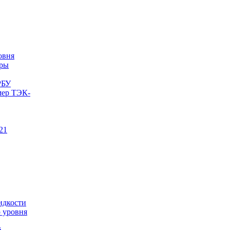
овня
еры
РБУ
мер ТЭК-
21
идкости
 уровня