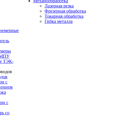
Механообработка
Лазерная резка
Фрезерная обработка
Токарная обработка
Гибка металла
внемерные
тель
емеры
-МПУ
е ТЭК-
одов
ри с
нением
ока
ри с
рь со