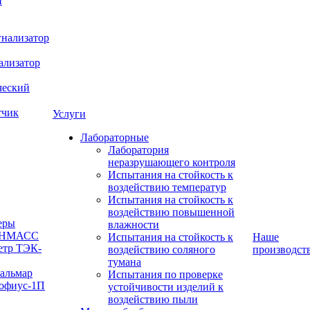
й
нализатор
ализатор
ческий
тчик
Услуги
Лабораторные
Лаборатория
неразрушающего контроля
Испытания на стойкость к
воздействию температур
Испытания на стойкость к
воздействию повышенной
еры
влажности
 ИНМАСС
Испытания на стойкость к
Наше
етр ТЭК-
воздействию соляного
производст
тумана
Кальмар
Испытания по проверке
офиус-1П
устойчивости изделий к
воздействию пыли