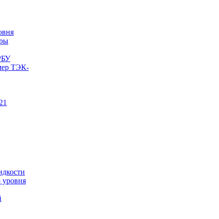
овня
еры
РБУ
мер ТЭК-
21
идкости
 уровня
й