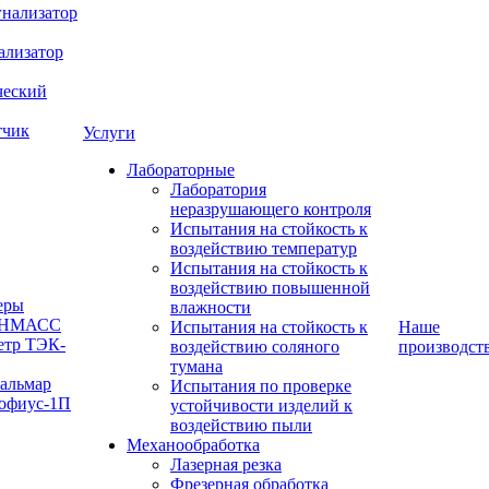
нализатор
ализатор
ческий
тчик
Услуги
Лабораторные
Лаборатория
неразрушающего контроля
Испытания на стойкость к
воздействию температур
Испытания на стойкость к
воздействию повышенной
еры
влажности
 ИНМАСС
Испытания на стойкость к
Наше
етр ТЭК-
воздействию соляного
производст
тумана
Кальмар
Испытания по проверке
офиус-1П
устойчивости изделий к
воздействию пыли
Механообработка
Лазерная резка
Фрезерная обработка