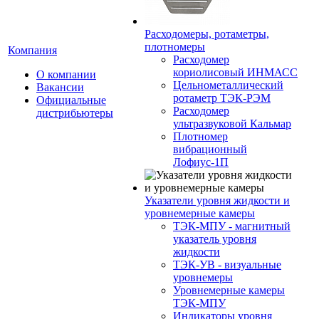
Расходомеры, ротаметры,
плотномеры
Компания
Расходомер
кориолисовый ИНМАСС
О компании
Цельнометаллический
Вакансии
ротаметр ТЭК-РЭМ
Официальные
Расходомер
дистрибьютеры
ультразвуковой Кальмар
Плотномер
вибрационный
Лофиус-1П
Указатели уровня жидкости и
уровнемерные камеры
ТЭК-МПУ - магнитный
указатель уровня
жидкости
ТЭК-УВ - визуальные
уровнемеры
Уровнемерные камеры
ТЭК-МПУ
Индикаторы уровня