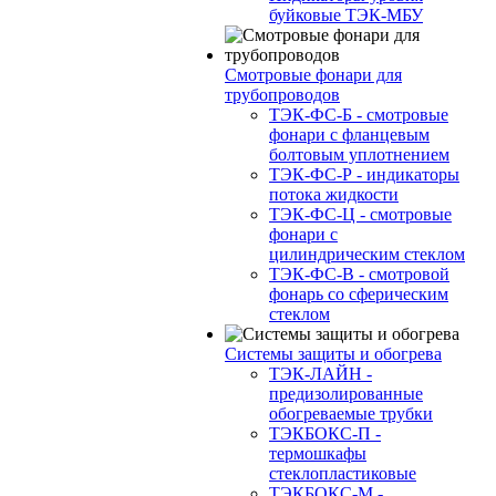
буйковые ТЭК-МБУ
Смотровые фонари для
трубопроводов
ТЭК-ФС-Б - смотровые
фонари с фланцевым
болтовым уплотнением
ТЭК-ФС-Р - индикаторы
потока жидкости
ТЭК-ФС-Ц - смотровые
фонари с
цилиндрическим стеклом
ТЭК-ФС-В - смотровой
фонарь со сферическим
стеклом
Системы защиты и обогрева
ТЭК-ЛАЙН -
предизолированные
обогреваемые трубки
ТЭКБОКС-П -
термошкафы
стеклопластиковые
ТЭКБОКС-М -