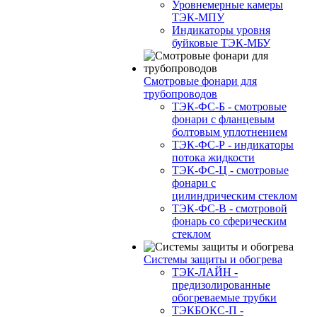
Уровнемерные камеры
ТЭК-МПУ
Индикаторы уровня
буйковые ТЭК-МБУ
Смотровые фонари для
трубопроводов
ТЭК-ФС-Б - смотровые
фонари с фланцевым
болтовым уплотнением
ТЭК-ФС-Р - индикаторы
потока жидкости
ТЭК-ФС-Ц - смотровые
фонари с
цилиндрическим стеклом
ТЭК-ФС-В - смотровой
фонарь со сферическим
стеклом
Системы защиты и обогрева
ТЭК-ЛАЙН -
предизолированные
обогреваемые трубки
ТЭКБОКС-П -