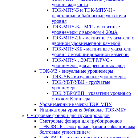
уровня жидкости
ТЭК-МПУ-Б и ТЭК-МПУ-Н -
надставные и байпасные указатели
уровня
ТЭК-МПУ-Б-...М/Г - магнитные
уровнемеры с выходом 4-20мА
ТЭК-МПУ-2Б - магнитные указатели с
двойной уровнемерной камерой
ТЭК-МПУ-КБ - магнитные указатели
уровня с комбинированной камерой
ТЭК-МПУ-…304Т/PP/PVC -
уровнемеры для агрессивных сред
ТЭК-УВ - визуальные уровнемеры
ТЭК-УВ - визуальные уровнемеры
ТЭК-УВТ/УВЦ - трубчатые
уровнемеры
ТЭК-УВР/УВП - указатели уровня со
стеклом Клингера
Уровнемерные камеры ТЭК-МПУ
Индикаторы уровня буйковые ТЭК-МБУ
Смотровые фонари для трубопроводов
Смотровые фонари для трубопроводов
ТЭК-ФС-Б - смотровые фонари с фланцевым
болтовым уплотнением
ТЭК-ФС-Р - индикаторы потока жидкости