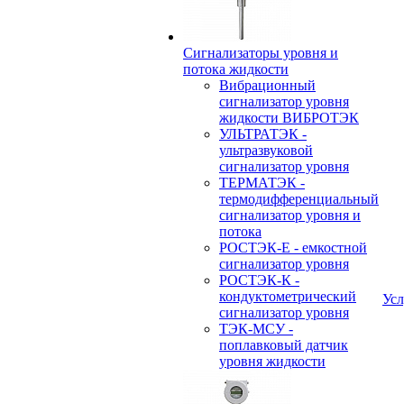
Сигнализаторы уровня и
потока жидкости
Вибрационный
сигнализатор уровня
жидкости ВИБРОТЭК
УЛЬТРАТЭК -
ультразвуковой
сигнализатор уровня
ТЕРМАТЭК -
термодифференциальный
сигнализатор уровня и
потока
РОСТЭК-Е - емкостной
сигнализатор уровня
РОСТЭК-К -
кондуктометрический
Усл
сигнализатор уровня
ТЭК-МСУ -
поплавковый датчик
уровня жидкости