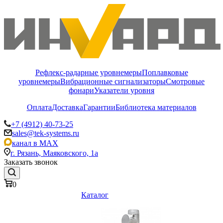
Рефлекс-радарные уровнемеры
Поплавковые
уровнемеры
Вибрационные сигнализаторы
Смотровые
фонари
Указатели уровня
Оплата
Доставка
Гарантии
Библиотека материалов
+7 (4912) 40-73-25
sales@tek-systems.ru
канал в MAX
г. Рязань, Маяковского, 1а
Заказать звонок
0
Каталог