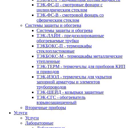
ТЭК-ФС-Ц - смотровые фонари с
цилиндрическим стеклом
ТЭК-ФС-В - смотровой фонарь со
сферическим стеклом
Системы защиты и обогрева
Системы защиты и обогрева
ТЭК-ЛАЙН - предизолированные
обогреваемые трубки
ТЭКБОКС-П - термошкафы
стеклопластиковые
ТЭКБОКС-М - термошкафы металлические
утепленные
ТЭК-ТЕРМ - термочехлы для приборов КИП
и приводов
ТЭК-ИЗОЛ - термочехлы для укрытия
запорной арматуры и элементов
трубопроводов
ТЭК-ШЕЙД - козырьки защитные
ТЭК-СГС - обогреватель
взрывозащищенный
Вторичные приборы
Услуги
Услуги
Лабораторные