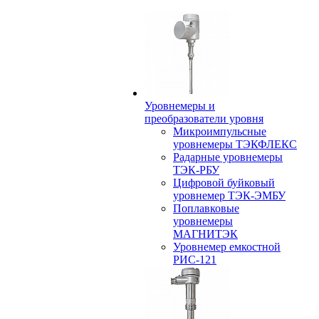
Уровнемеры и
преобразователи уровня
Микроимпульсные
уровнемеры ТЭКФЛЕКС
Радарные уровнемеры
ТЭК-РБУ
Цифровой буйковый
уровнемер ТЭК-ЭМБУ
Поплавковые
уровнемеры
МАГНИТЭК
Уровнемер емкостной
РИС-121