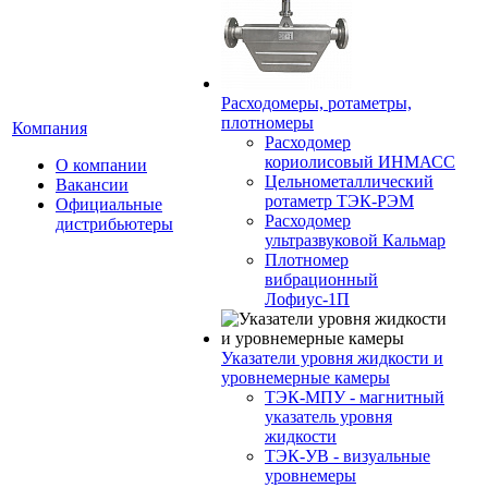
Расходомеры, ротаметры,
плотномеры
Компания
Расходомер
кориолисовый ИНМАСС
О компании
Цельнометаллический
Вакансии
ротаметр ТЭК-РЭМ
Официальные
Расходомер
дистрибьютеры
ультразвуковой Кальмар
Плотномер
вибрационный
Лофиус-1П
Указатели уровня жидкости и
уровнемерные камеры
ТЭК-МПУ - магнитный
указатель уровня
жидкости
ТЭК-УВ - визуальные
уровнемеры