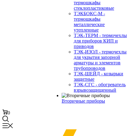
термошкафы
стеклопластиковые
ТЭКБОКС-М -
термошкафы
металлические
утепленные
ТЭК-ТЕРМ - термочехлы
для приборов КИП и
приводов
ТЭК-ИЗОЛ - термочехлы
для укрытия запорной
арматуры и элементов
трубопроводов
ТЭК-ШЕЙД - козырьки
защитные
ТЭК-СГС - обогреватель
взрывозащищенный
Вторичные приборы
0