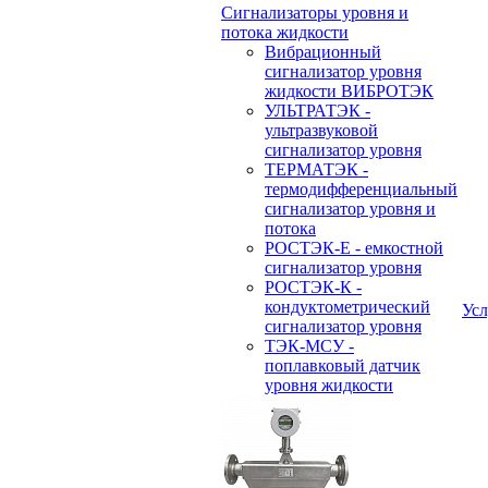
Сигнализаторы уровня и
потока жидкости
Вибрационный
сигнализатор уровня
жидкости ВИБРОТЭК
УЛЬТРАТЭК -
ультразвуковой
сигнализатор уровня
ТЕРМАТЭК -
термодифференциальный
сигнализатор уровня и
потока
РОСТЭК-Е - емкостной
сигнализатор уровня
РОСТЭК-К -
кондуктометрический
Усл
сигнализатор уровня
ТЭК-МСУ -
поплавковый датчик
уровня жидкости