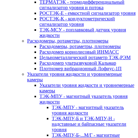
ТЕРМАТЭК - термодифференциальный
сигнализатор уровня и потока
РОСТЭК-Е - емкостной сигнализатор уровня
РОСТЭК-К - кондуктометрический
сигнализатор уровня
ТЭК-МСУ - поплавковый датчик уровня
жидкости
Расходомеры, ротаметры, плотномеры
Расходомеры, ротаметры, плотномеры
Расходомер кориолисовый ИНМАСС
Цельнометаллический ротаметр ТЭК-РЭМ
Расходомер ультразвуковой Кальмар
Плотномер вибрационный Лофиус-1П
Указатели уровня жидкости и уровнемерные
камеры
Указатели уровня жидкости и уровнемерные
камеры
ТЭК-МПУ - магнитный указатель уровня
жидкости
ТЭК-МПУ - магнитный указатель
уровня жидкости
ТЭК-МПУ-Б и ТЭК-МПУ-Н -
надставные и байпасные указатели
уровня
ТЭК-МПУ-Б-...М/Г - магнитные