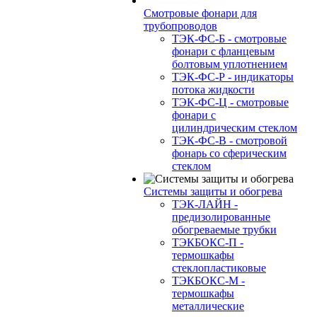
Смотровые фонари для
трубопроводов
ТЭК-ФС-Б - смотровые
фонари с фланцевым
болтовым уплотнением
ТЭК-ФС-Р - индикаторы
потока жидкости
ТЭК-ФС-Ц - смотровые
фонари с
цилиндрическим стеклом
ТЭК-ФС-В - смотровой
фонарь со сферическим
стеклом
Системы защиты и обогрева
ТЭК-ЛАЙН -
предизолированные
обогреваемые трубки
ТЭКБОКС-П -
термошкафы
стеклопластиковые
ТЭКБОКС-М -
термошкафы
металлические