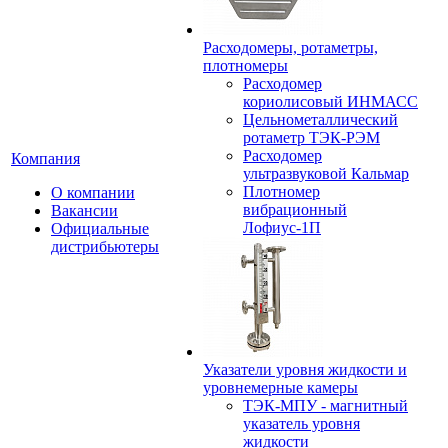
Расходомеры, ротаметры,
плотномеры
Расходомер
кориолисовый ИНМАСС
Цельнометаллический
ротаметр ТЭК-РЭМ
Расходомер
Компания
ультразвуковой Кальмар
Плотномер
О компании
вибрационный
Вакансии
Лофиус-1П
Официальные
дистрибьютеры
Указатели уровня жидкости и
уровнемерные камеры
ТЭК-МПУ - магнитный
указатель уровня
жидкости