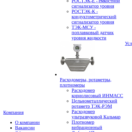
РОСТЭК-Е - емкостной
сигнализатор уровня
РОСТЭК-К -
кондуктометрический
сигнализатор уровня
ТЭК-МСУ -
поплавковый датчик
уровня жидкости
Усл
Расходомеры, ротаметры,
плотномеры
Расходомер
кориолисовый ИНМАСС
Цельнометаллический
ротаметр ТЭК-РЭМ
Расходомер
Компания
ультразвуковой Кальмар
Плотномер
О компании
вибрационный
Вакансии