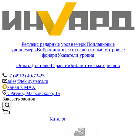
Рефлекс-радарные уровнемеры
Поплавковые
уровнемеры
Вибрационные сигнализаторы
Смотровые
фонари
Указатели уровня
Оплата
Доставка
Гарантии
Библиотека материалов
+7 (4912) 40-73-25
sales@tek-systems.ru
канал в MAX
г. Рязань, Маяковского, 1а
Заказать звонок
0
Каталог