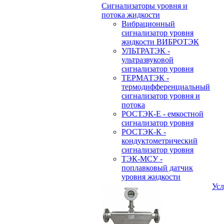
Сигнализаторы уровня и
потока жидкости
Вибрационный
сигнализатор уровня
жидкости ВИБРОТЭК
УЛЬТРАТЭК -
ультразвуковой
сигнализатор уровня
ТЕРМАТЭК -
термодифференциальный
сигнализатор уровня и
потока
РОСТЭК-Е - емкостной
сигнализатор уровня
РОСТЭК-К -
кондуктометрический
сигнализатор уровня
ТЭК-МСУ -
поплавковый датчик
уровня жидкости
Усл