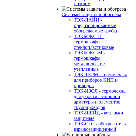
стеклом
Системы защиты и обогрева
ТЭК-ЛАЙН -
предизолированные
обогреваемые трубки
ТЭКБОКС-П -
термошкафы
стеклопластиковые
ТЭКБОКС-М -
термошкафы
металлические
утепленные
ТЭК-ТЕРМ - термочехлы
для приборов КИП и
приводов
ТЭК-ИЗОЛ - термочехлы
для укрытия запорной
арматуры и элементов
трубопроводов
ТЭК-ШЕЙД - козырьки
защитные
ТЭК-СГС - обогреватель
взрывозащищенный