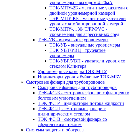
уровнемеры с выходом 4-20мА
ТЭК-МПУ-2Б - магнитные указатели с
двойной уровнемерной камерой
ТЭК-МПУ-КБ - магнитные указатели
уровня с комбинированной камерой
ТЭК-МПУ-…304Т/PP/PVC -
уровнемеры для агрессивных сред
ТЭК-УВ - визуальные уровнемеры
ТЭК-УВ - визуальные уровнемеры
ТЭК-УВТ/УВЦ - трубчатые
уровнемеры
ТЭК-УВР/УВП - указатели уровня со
стеклом Клингера
Уровнемерные камеры ТЭК-МПУ
Индикаторы уровня буйковые ТЭК-МБУ
Смотровые фонари для трубопроводов
Смотровые фонари для трубопроводов
ТЭК-ФС-Б - смотровые фонари с фланцевым
болтовым уплотнением
ТЭК-ФС-Р - индикаторы потока жидкости
ТЭК-ФС-Ц - смотровые фонари с
цилиндрическим стеклом
ТЭК-ФС-В - смотровой фонарь со
сферическим стеклом
Системы защиты и обогрева