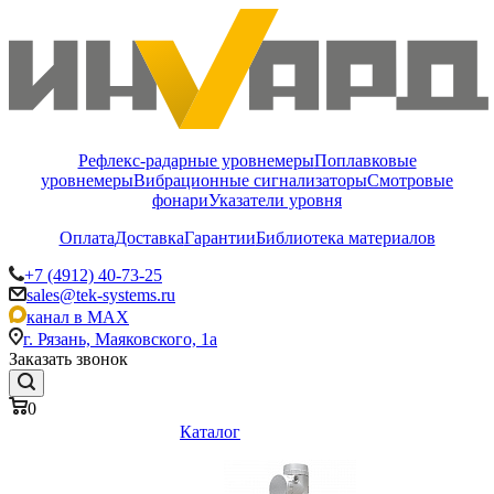
Рефлекс-радарные уровнемеры
Поплавковые
уровнемеры
Вибрационные сигнализаторы
Смотровые
фонари
Указатели уровня
Оплата
Доставка
Гарантии
Библиотека материалов
+7 (4912) 40-73-25
sales@tek-systems.ru
канал в MAX
г. Рязань, Маяковского, 1а
Заказать звонок
0
Каталог