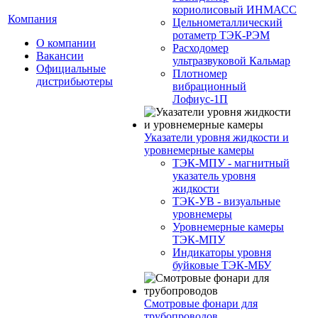
кориолисовый ИНМАСС
Компания
Цельнометаллический
ротаметр ТЭК-РЭМ
О компании
Расходомер
Вакансии
ультразвуковой Кальмар
Официальные
Плотномер
дистрибьютеры
вибрационный
Лофиус-1П
Указатели уровня жидкости и
уровнемерные камеры
ТЭК-МПУ - магнитный
указатель уровня
жидкости
ТЭК-УВ - визуальные
уровнемеры
Уровнемерные камеры
ТЭК-МПУ
Индикаторы уровня
буйковые ТЭК-МБУ
Смотровые фонари для
трубопроводов