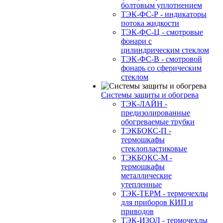
болтовым уплотнением
ТЭК-ФС-Р - индикаторы
потока жидкости
ТЭК-ФС-Ц - смотровые
фонари с
цилиндрическим стеклом
ТЭК-ФС-В - смотровой
фонарь со сферическим
стеклом
Системы защиты и обогрева
ТЭК-ЛАЙН -
предизолированные
обогреваемые трубки
ТЭКБОКС-П -
термошкафы
стеклопластиковые
ТЭКБОКС-М -
термошкафы
металлические
утепленные
ТЭК-ТЕРМ - термочехлы
для приборов КИП и
приводов
ТЭК-ИЗОЛ - термочехлы