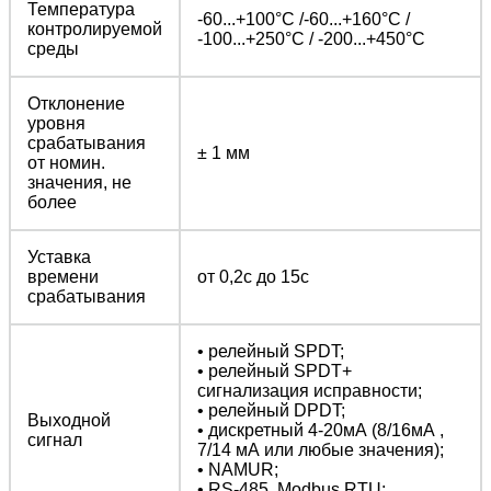
Температура
-60...+100°С /-60...+160°С /
контролируемой
-100...+250°С / -200...+450°С
среды
Отклонение
уровня
срабатывания
± 1 мм
от номин.
значения, не
более
Уставка
времени
от 0,2с до 15с
срабатывания
• релейный SPDT;
• релейный SPDT+
сигнализация исправности;
• релейный DPDT;
Выходной
• дискретный 4-20мА (8/16мА ,
сигнал
7/14 мА или любые значения);
• NAMUR;
• RS-485, Modbus RTU;