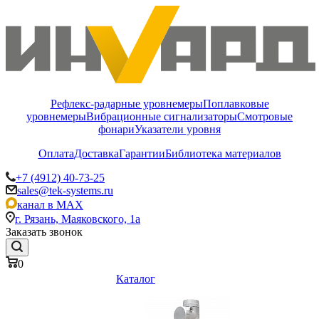
Рефлекс-радарные уровнемеры
Поплавковые
уровнемеры
Вибрационные сигнализаторы
Смотровые
фонари
Указатели уровня
Оплата
Доставка
Гарантии
Библиотека материалов
+7 (4912) 40-73-25
sales@tek-systems.ru
канал в MAX
г. Рязань, Маяковского, 1а
Заказать звонок
0
Каталог