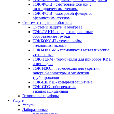
ТЭК-ФС-Ц - смотровые фонари с
цилиндрическим стеклом
ТЭК-ФС-В - смотровой фонарь со
сферическим стеклом
Системы защиты и обогрева
Системы защиты и обогрева
ТЭК-ЛАЙН - предизолированные
обогреваемые трубки
ТЭКБОКС-П - термошкафы
стеклопластиковые
ТЭКБОКС-М - термошкафы металлические
утепленные
ТЭК-ТЕРМ - термочехлы для приборов КИП
и приводов
ТЭК-ИЗОЛ - термочехлы для укрытия
запорной арматуры и элементов
трубопроводов
ТЭК-ШЕЙД - козырьки защитные
ТЭК-СГС - обогреватель
взрывозащищенный
Вторичные приборы
Услуги
Услуги
Лабораторные