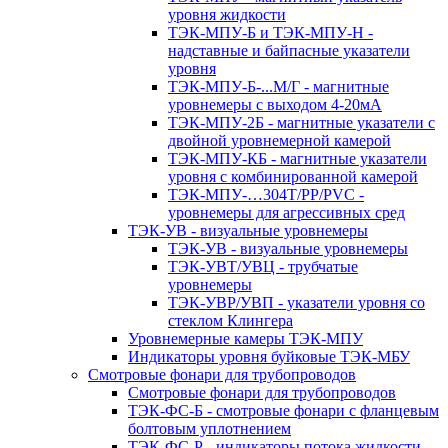
уровня жидкости
ТЭК-МПУ-Б и ТЭК-МПУ-Н -
надставные и байпасные указатели
уровня
ТЭК-МПУ-Б-...М/Г - магнитные
уровнемеры с выходом 4-20мА
ТЭК-МПУ-2Б - магнитные указатели с
двойной уровнемерной камерой
ТЭК-МПУ-КБ - магнитные указатели
уровня с комбинированной камерой
ТЭК-МПУ-…304Т/PP/PVC -
уровнемеры для агрессивных сред
ТЭК-УВ - визуальные уровнемеры
ТЭК-УВ - визуальные уровнемеры
ТЭК-УВТ/УВЦ - трубчатые
уровнемеры
ТЭК-УВР/УВП - указатели уровня со
стеклом Клингера
Уровнемерные камеры ТЭК-МПУ
Индикаторы уровня буйковые ТЭК-МБУ
Смотровые фонари для трубопроводов
Смотровые фонари для трубопроводов
ТЭК-ФС-Б - смотровые фонари с фланцевым
болтовым уплотнением
ТЭК-ФС-Р - индикаторы потока жидкости