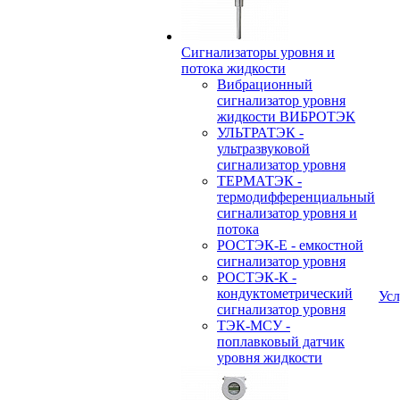
Сигнализаторы уровня и
потока жидкости
Вибрационный
сигнализатор уровня
жидкости ВИБРОТЭК
УЛЬТРАТЭК -
ультразвуковой
сигнализатор уровня
ТЕРМАТЭК -
термодифференциальный
сигнализатор уровня и
потока
РОСТЭК-Е - емкостной
сигнализатор уровня
РОСТЭК-К -
кондуктометрический
Усл
сигнализатор уровня
ТЭК-МСУ -
поплавковый датчик
уровня жидкости