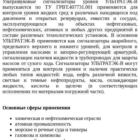
Ультразвуковые сигнализаторы уровня УЛЬТРАТЭК-В
выпускаются по ТУ ГРВТ.407731.001 применяются для
контроля уровня жидких сред в различных находящихся под
давлением и открытых резервуарах, емкостях и сосудах,
эксплуатирующихся на объектах нефтегазовых,
нефтехимических, атомных и любых других предприятий в
составе различных технологических установок. В основном
УЛЬТРАТЭК-В применяются как сигнализаторы аварийного,
предельного верхнего и нижнего уровней, для контроля и
управления насосами и запорно-регулирующей арматурой,
сигнализации наличия жидкости в трубопроводах для защиты
насосов от сухого хода. Сигнализаторы УЛЬТРАТЭК-В могут
применяться для контроля уровня и наличия практически
любых типов жидкостей: вода, нефть различной вязкости,
светлые и темные нефтепродукты, масла, охлаждающие
жидкости, кислоты и щелочи (в соответствующих
исполнениях по материалам погружной части).
Основные сферы применения
химическая и нефтехимическая отрасли
атомная промышленность
морские и речные суда и танкеры
газовозы и химовозы