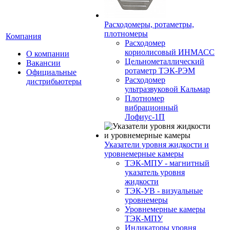
Расходомеры, ротаметры,
плотномеры
Компания
Расходомер
кориолисовый ИНМАСС
О компании
Цельнометаллический
Вакансии
ротаметр ТЭК-РЭМ
Официальные
Расходомер
дистрибьютеры
ультразвуковой Кальмар
Плотномер
вибрационный
Лофиус-1П
Указатели уровня жидкости и
уровнемерные камеры
ТЭК-МПУ - магнитный
указатель уровня
жидкости
ТЭК-УВ - визуальные
уровнемеры
Уровнемерные камеры
ТЭК-МПУ
Индикаторы уровня