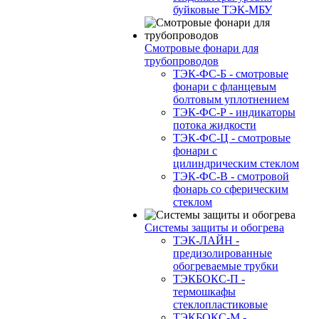
буйковые ТЭК-МБУ
Смотровые фонари для
трубопроводов
ТЭК-ФС-Б - смотровые
фонари с фланцевым
болтовым уплотнением
ТЭК-ФС-Р - индикаторы
потока жидкости
ТЭК-ФС-Ц - смотровые
фонари с
цилиндрическим стеклом
ТЭК-ФС-В - смотровой
фонарь со сферическим
стеклом
Системы защиты и обогрева
ТЭК-ЛАЙН -
предизолированные
обогреваемые трубки
ТЭКБОКС-П -
термошкафы
стеклопластиковые
ТЭКБОКС-М -