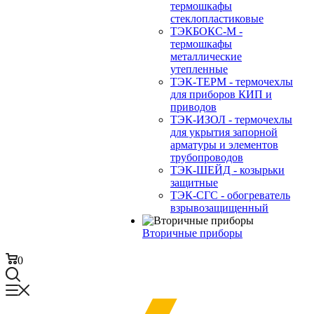
термошкафы
стеклопластиковые
ТЭКБОКС-М -
термошкафы
металлические
утепленные
ТЭК-ТЕРМ - термочехлы
для приборов КИП и
приводов
ТЭК-ИЗОЛ - термочехлы
для укрытия запорной
арматуры и элементов
трубопроводов
ТЭК-ШЕЙД - козырьки
защитные
ТЭК-СГС - обогреватель
взрывозащищенный
Вторичные приборы
0