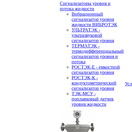
Сигнализаторы уровня и
потока жидкости
Вибрационный
сигнализатор уровня
жидкости ВИБРОТЭК
УЛЬТРАТЭК -
ультразвуковой
сигнализатор уровня
ТЕРМАТЭК -
термодифференциальный
сигнализатор уровня и
потока
РОСТЭК-Е - емкостной
сигнализатор уровня
РОСТЭК-К -
кондуктометрический
Усл
сигнализатор уровня
ТЭК-МСУ -
поплавковый датчик
уровня жидкости