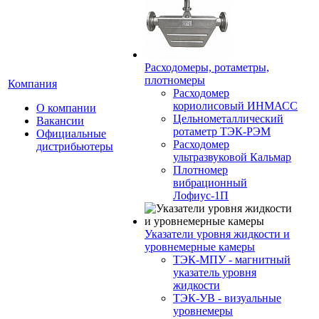
Расходомеры, ротаметры,
плотномеры
Компания
Расходомер
кориолисовый ИНМАСС
О компании
Цельнометаллический
Вакансии
ротаметр ТЭК-РЭМ
Официальные
Расходомер
дистрибьютеры
ультразвуковой Кальмар
Плотномер
вибрационный
Лофиус-1П
Указатели уровня жидкости и
уровнемерные камеры
ТЭК-МПУ - магнитный
указатель уровня
жидкости
ТЭК-УВ - визуальные
уровнемеры