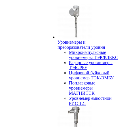
Уровнемеры и
преобразователи уровня
Микроимпульсные
уровнемеры ТЭКФЛЕКС
Радарные уровнемеры
ТЭК-РБУ
Цифровой буйковый
уровнемер ТЭК-ЭМБУ
Поплавковые
уровнемеры
МАГНИТЭК
Уровнемер емкостной
РИС-121