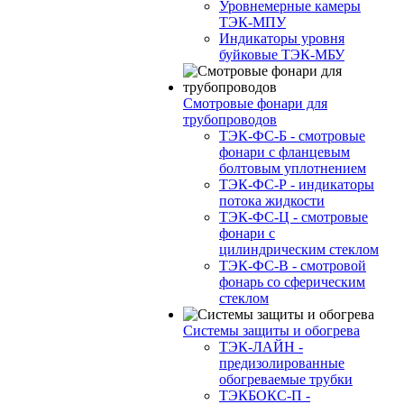
Уровнемерные камеры
ТЭК-МПУ
Индикаторы уровня
буйковые ТЭК-МБУ
Смотровые фонари для
трубопроводов
ТЭК-ФС-Б - смотровые
фонари с фланцевым
болтовым уплотнением
ТЭК-ФС-Р - индикаторы
потока жидкости
ТЭК-ФС-Ц - смотровые
фонари с
цилиндрическим стеклом
ТЭК-ФС-В - смотровой
фонарь со сферическим
стеклом
Системы защиты и обогрева
ТЭК-ЛАЙН -
предизолированные
обогреваемые трубки
ТЭКБОКС-П -