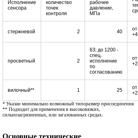
Исполнение
количество
рабочее
те
сенсора
точек
давление,
ср
контроля
МПа
от
стержневой
2
40
+4
63; до 1200 -
спец.
от
просветный
2
исполнение
+2
по
согласованию
от
вилочный**
1
25
+2
* Указан минимально возможный типоразмер присоединения
** Подходит для применения в высоковязких,
сильнозагрязненных, или загазованных средах.
Основные технические