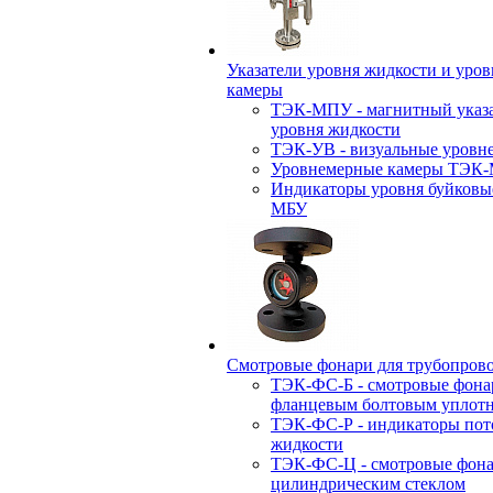
Указатели уровня жидкости и уро
камеры
ТЭК-МПУ - магнитный указа
уровня жидкости
ТЭК-УВ - визуальные уровн
Уровнемерные камеры ТЭК
Индикаторы уровня буйковы
МБУ
Смотровые фонари для трубопров
ТЭК-ФС-Б - смотровые фона
фланцевым болтовым уплот
ТЭК-ФС-Р - индикаторы пот
жидкости
ТЭК-ФС-Ц - смотровые фона
цилиндрическим стеклом