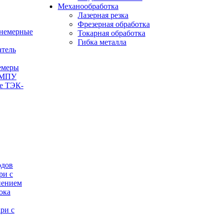
Механообработка
Лазерная резка
Фрезерная обработка
внемерные
Токарная обработка
Гибка металла
тель
емеры
-МПУ
е ТЭК-
одов
ри с
нением
ока
ри с