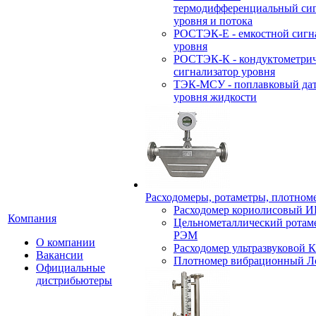
термодифференциальный сиг
уровня и потока
РОСТЭК-Е - емкостной сигн
уровня
РОСТЭК-К - кондуктометри
сигнализатор уровня
ТЭК-МСУ - поплавковый да
уровня жидкости
Расходомеры, ротаметры, плотном
Расходомер кориолисовый
Компания
Цельнометаллический ротам
РЭМ
О компании
Расходомер ультразвуковой 
Вакансии
Плотномер вибрационный Л
Официальные
дистрибьютеры