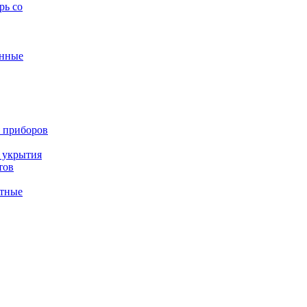
рь со
анные
 приборов
 укрытия
тов
тные