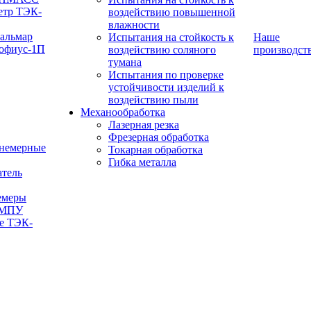
етр ТЭК-
воздействию повышенной
влажности
Кальмар
Испытания на стойкость к
Наше
офиус-1П
воздействию соляного
производст
тумана
Испытания по проверке
устойчивости изделий к
воздействию пыли
Механообработка
Лазерная резка
Фрезерная обработка
внемерные
Токарная обработка
Гибка металла
тель
емеры
-МПУ
е ТЭК-