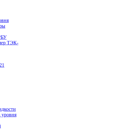
овня
еры
РБУ
мер ТЭК-
21
идкости
 уровня
й