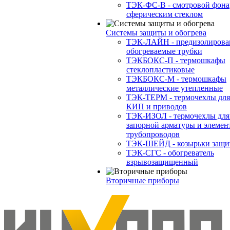
ТЭК-ФС-В - смотровой фона
сферическим стеклом
Системы защиты и обогрева
ТЭК-ЛАЙН - предизолиров
обогреваемые трубки
ТЭКБОКС-П - термошкафы
стеклопластиковые
ТЭКБОКС-М - термошкафы
металлические утепленные
ТЭК-ТЕРМ - термочехлы для
КИП и приводов
ТЭК-ИЗОЛ - термочехлы для
запорной арматуры и элемен
трубопроводов
ТЭК-ШЕЙД - козырьки защи
ТЭК-СГС - обогреватель
взрывозащищенный
Вторичные приборы