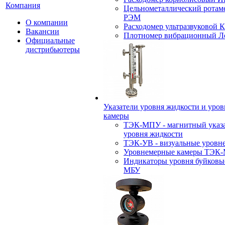
Компания
Цельнометаллический ротам
РЭМ
О компании
Расходомер ультразвуковой 
Вакансии
Плотномер вибрационный Л
Официальные
дистрибьютеры
Указатели уровня жидкости и уро
камеры
ТЭК-МПУ - магнитный указа
уровня жидкости
ТЭК-УВ - визуальные уровн
Уровнемерные камеры ТЭК
Индикаторы уровня буйковы
МБУ