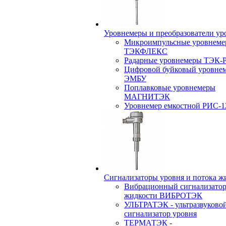
Уровнемеры и преобразователи ур
Микроимпульсные уровнем
ТЭКФЛЕКС
Радарные уровнемеры ТЭК-
Цифровой буйковый уровне
ЭМБУ
Поплавковые уровнемеры
МАГНИТЭК
Уровнемер емкостной РИС-1
Сигнализаторы уровня и потока ж
Вибрационный сигнализатор
жидкости ВИБРОТЭК
УЛЬТРАТЭК - ультразвуково
сигнализатор уровня
ТЕРМАТЭК -