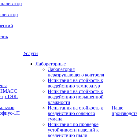
нализатор
ализатор
ческий
тчик
Услуги
Лабораторные
Лаборатория
неразрушающего контроля
Испытания на стойкость к
еры
воздействию температур
 ИНМАСС
Испытания на стойкость к
етр ТЭК-
воздействию повышенной
влажности
Кальмар
Испытания на стойкость к
Наше
офиус-1П
воздействию соляного
производст
тумана
Испытания по проверке
устойчивости изделий к
воздействию пыли