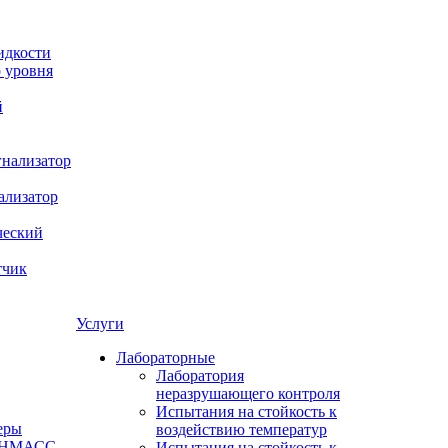
идкости
 уровня
й
нализатор
ализатор
ческий
тчик
Услуги
Лабораторные
Лаборатория
неразрушающего контроля
Испытания на стойкость к
еры
воздействию температур
 ИНМАСС
Испытания на стойкость к