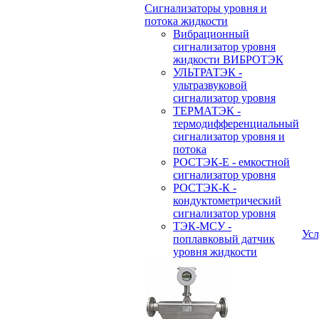
Сигнализаторы уровня и
потока жидкости
Вибрационный
сигнализатор уровня
жидкости ВИБРОТЭК
УЛЬТРАТЭК -
ультразвуковой
сигнализатор уровня
ТЕРМАТЭК -
термодифференциальный
сигнализатор уровня и
потока
РОСТЭК-Е - емкостной
сигнализатор уровня
РОСТЭК-К -
кондуктометрический
сигнализатор уровня
ТЭК-МСУ -
Усл
поплавковый датчик
уровня жидкости