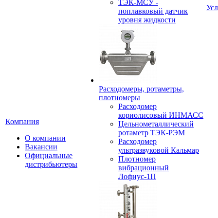
ТЭК-МСУ -
Усл
поплавковый датчик
уровня жидкости
Расходомеры, ротаметры,
плотномеры
Расходомер
кориолисовый ИНМАСС
Компания
Цельнометаллический
ротаметр ТЭК-РЭМ
О компании
Расходомер
Вакансии
ультразвуковой Кальмар
Официальные
Плотномер
дистрибьютеры
вибрационный
Лофиус-1П