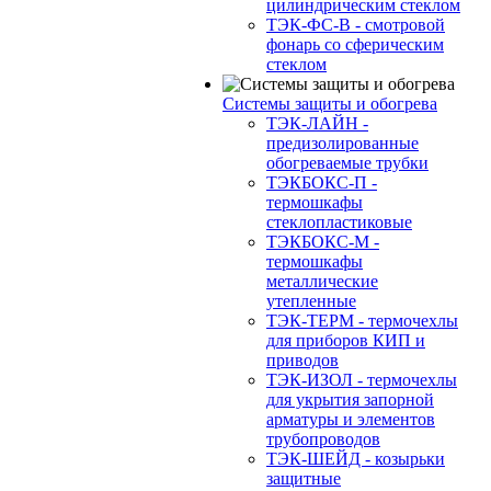
цилиндрическим стеклом
ТЭК-ФС-В - смотровой
фонарь со сферическим
стеклом
Системы защиты и обогрева
ТЭК-ЛАЙН -
предизолированные
обогреваемые трубки
ТЭКБОКС-П -
термошкафы
стеклопластиковые
ТЭКБОКС-М -
термошкафы
металлические
утепленные
ТЭК-ТЕРМ - термочехлы
для приборов КИП и
приводов
ТЭК-ИЗОЛ - термочехлы
для укрытия запорной
арматуры и элементов
трубопроводов
ТЭК-ШЕЙД - козырьки
защитные