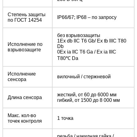
Степень защиты
IP66/67; IP68 – по запросу
по ГОСТ 14254
без взрывозащиты
1Ex db IIC T6 Gb/ Ex tb IIIC T80
Исполнение по
Db
взрывозащите
0Ex ia IIC T6 Ga / Ex ia IIIC
T80℃ Da
Исполнение
вилочный / стержневой
сенсора
жесткий, от 60 до 6000 мм
Длина сенсора
гибкий, от 1500 до 8 000 мм
Макс. кол-во
1 точка
точек контроля
резьба / накидная гайка /