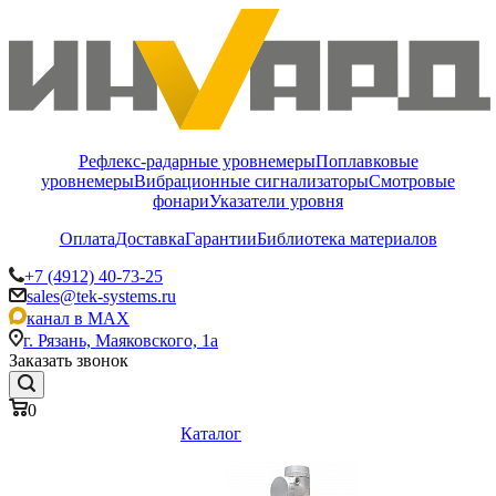
Рефлекс-радарные уровнемеры
Поплавковые
уровнемеры
Вибрационные сигнализаторы
Смотровые
фонари
Указатели уровня
Оплата
Доставка
Гарантии
Библиотека материалов
+7 (4912) 40-73-25
sales@tek-systems.ru
канал в MAX
г. Рязань, Маяковского, 1а
Заказать звонок
0
Каталог