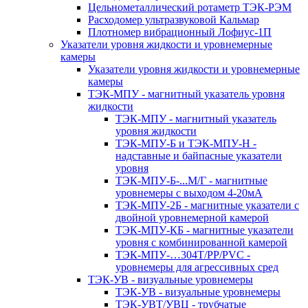
Цельнометаллический ротаметр ТЭК-РЭМ
Расходомер ультразвуковой Кальмар
Плотномер вибрационный Лофиус-1П
Указатели уровня жидкости и уровнемерные
камеры
Указатели уровня жидкости и уровнемерные
камеры
ТЭК-МПУ - магнитный указатель уровня
жидкости
ТЭК-МПУ - магнитный указатель
уровня жидкости
ТЭК-МПУ-Б и ТЭК-МПУ-Н -
надставные и байпасные указатели
уровня
ТЭК-МПУ-Б-...М/Г - магнитные
уровнемеры с выходом 4-20мА
ТЭК-МПУ-2Б - магнитные указатели с
двойной уровнемерной камерой
ТЭК-МПУ-КБ - магнитные указатели
уровня с комбинированной камерой
ТЭК-МПУ-…304Т/PP/PVC -
уровнемеры для агрессивных сред
ТЭК-УВ - визуальные уровнемеры
ТЭК-УВ - визуальные уровнемеры
ТЭК-УВТ/УВЦ - трубчатые