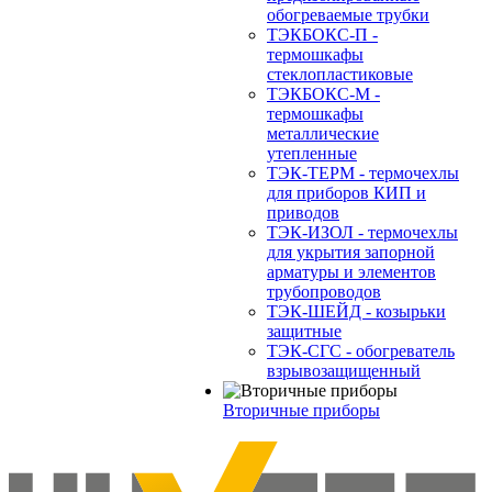
обогреваемые трубки
ТЭКБОКС-П -
термошкафы
стеклопластиковые
ТЭКБОКС-М -
термошкафы
металлические
утепленные
ТЭК-ТЕРМ - термочехлы
для приборов КИП и
приводов
ТЭК-ИЗОЛ - термочехлы
для укрытия запорной
арматуры и элементов
трубопроводов
ТЭК-ШЕЙД - козырьки
защитные
ТЭК-СГС - обогреватель
взрывозащищенный
Вторичные приборы