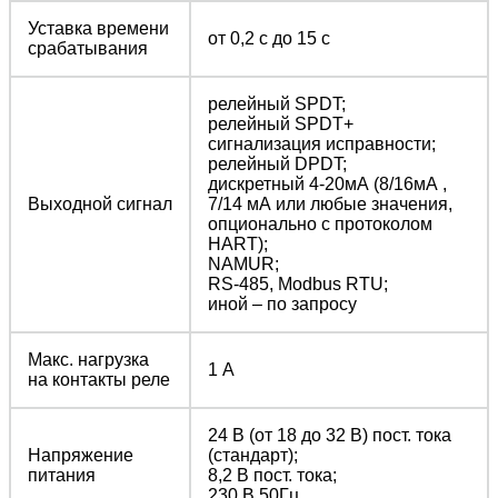
Уставка времени
от 0,2 с до 15 с
срабатывания
релейный SPDT;
релейный SPDT+
сигнализация исправности;
релейный DPDT;
дискретный 4-20мА (8/16мА ,
Выходной сигнал
7/14 мА или любые значения,
опционально с протоколом
HART);
NAMUR;
RS-485, Modbus RTU;
иной – по запросу
Макс. нагрузка
1 А
на контакты реле
24 В (от 18 до 32 В) пост. тока
Напряжение
(стандарт);
питания
8,2 В пост. тока;
230 В 50Гц