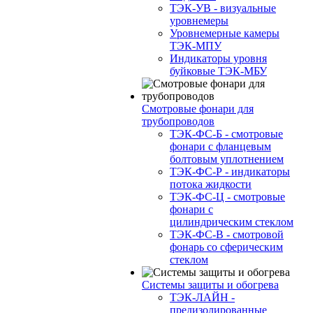
ТЭК-УВ - визуальные
уровнемеры
Уровнемерные камеры
ТЭК-МПУ
Индикаторы уровня
буйковые ТЭК-МБУ
Смотровые фонари для
трубопроводов
ТЭК-ФС-Б - смотровые
фонари с фланцевым
болтовым уплотнением
ТЭК-ФС-Р - индикаторы
потока жидкости
ТЭК-ФС-Ц - смотровые
фонари с
цилиндрическим стеклом
ТЭК-ФС-В - смотровой
фонарь со сферическим
стеклом
Системы защиты и обогрева
ТЭК-ЛАЙН -
предизолированные