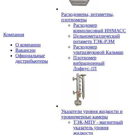
Расходомеры, ротаметры,
плотномеры
Расходомер
кориолисовый ИНМАСС
Компания
Цельнометаллический
ротаметр ТЭК-РЭМ
О компании
Расходомер
Вакансии
ультразвуковой Кальмар
Официальные
Плотномер
дистрибьютеры
вибрационный
Лофиус-1П
Указатели уровня жидкости и
уровнемерные камеры
ТЭК-МПУ - магнитный
указатель уровня
жидкости