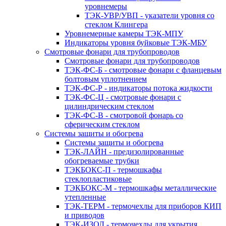
уровнемеры
ТЭК-УВР/УВП - указатели уровня со
стеклом Клингера
Уровнемерные камеры ТЭК-МПУ
Индикаторы уровня буйковые ТЭК-МБУ
Смотровые фонари для трубопроводов
Смотровые фонари для трубопроводов
ТЭК-ФС-Б - смотровые фонари с фланцевым
болтовым уплотнением
ТЭК-ФС-Р - индикаторы потока жидкости
ТЭК-ФС-Ц - смотровые фонари с
цилиндрическим стеклом
ТЭК-ФС-В - смотровой фонарь со
сферическим стеклом
Системы защиты и обогрева
Системы защиты и обогрева
ТЭК-ЛАЙН - предизолированные
обогреваемые трубки
ТЭКБОКС-П - термошкафы
стеклопластиковые
ТЭКБОКС-М - термошкафы металлические
утепленные
ТЭК-ТЕРМ - термочехлы для приборов КИП
и приводов
ТЭК-ИЗОЛ - термочехлы для укрытия